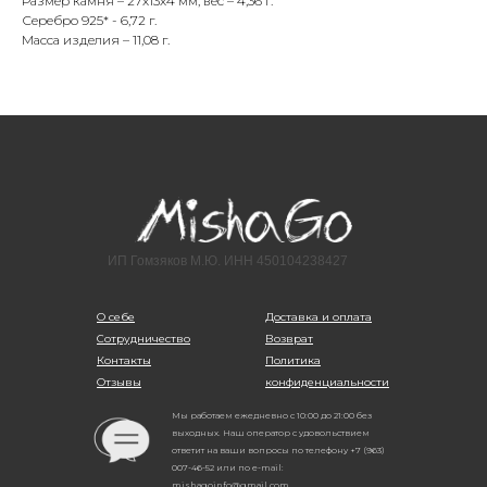
Размер камня – 27х13х4 мм, вес – 4,36 г.
Серебро 925* - 6,72 г.
Масса изделия – 11,08 г.
ИП Гомзяков М.Ю. ИНН 450104238427
О себе
Доставка и оплата
Сотрудничество
Возврат
Контакты
Политика
Отзывы
конфиденциальности
Мы работаем ежедневно с 10:00 до 21:00 без
выходных. Наш оператор с удовольствием
ответит на ваши вопросы по телефону +7 (963)
007-46-52 или по e-mail:
mishagoinfo@gmail.com