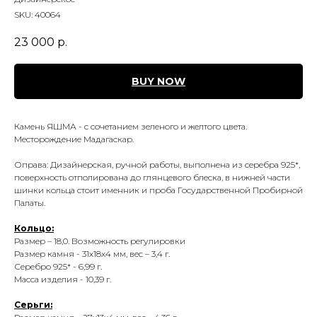
SKU:
40064
23 000
р.
BUY NOW
Камень ЯШМА - с сочетанием зеленого и желтого цвета.
Месторождение Мадагаскар.
Оправа: Дизайнерская, ручной работы, выполнена из серебра 925*,
поверхность отполирована до глянцевого блеска, в нижней части
шинки кольца стоит именник и проба Государственной Пробирной
Палаты.
Кольцо:
Размер – 18,0. Возможность регулировки
Размер камня - 31х18х4 мм, вес – 3,4 г.
Серебро 925* - 6,99 г.
Масса изделия - 10,39 г.
Серьги: