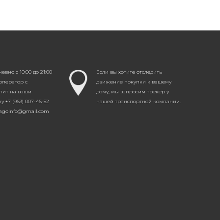
вно с 10:00 до 21:00
Если вы хотите отследить
оператор с
движение покупки к вашему
етит на ваши
дому, мы запросим трекер у
 +7 (963) 007-46-52
нашей транспортной компании.
hagoinfo@gmail.com