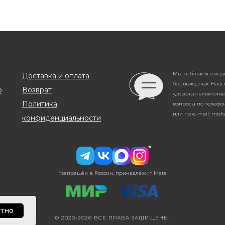
Мы работаем ежедне
Доставка и оплата
без выходных. Наш 
о
Возврат
удовольствием отв
Политика
вопросы по телефону
или по e-mail: mis
конфиденциальности
*
*запрещён в России, принадлежит Meta
тно
© 2020-2026 ВСЕ ПРАВА ЗАЩИЩЕНЫ.