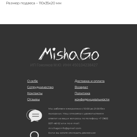
Размер подвеса – 110х35х20 мм
ИП Гомзяков М.Ю. ИНН 450104238427
О себе
Доставка и оплата
Сотрудничество
Возврат
Контакты
Политика
Отзывы
конфиденциальности
Мы работаем ежедневно с 10:00 до 21:00 без
выходных. Наш оператор с удовольствием
ответит на ваши вопросы по телефону +7 (963)
007-46-52 или по e-mail:
mishagoinfo@gmail.com
Если вы хотите отследить движение