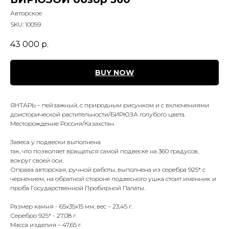
Авторское
SKU:
10059
43 000
р.
BUY NOW
ЯНТАРЬ – пейзажный, с природным рисунком и с включениями
доисторической растительности/БИРЮЗА голубого цвета.
Месторождение Россия/Казахстан.
Завеса у подвески выполнена
так, что позволяет вращаться самой подвеске на 360 градусов,
вокруг своей оси.
Оправа авторская, ручной работы, выполнена из серебра 925* с
чернением, на обратной стороне подвесного ушка стоит именник и
проба Государственной Пробирной Палаты.
Размер камня - 65х35х15 мм; вес – 23,45 г.
Серебро 925* - 27,08 г.
Масса изделия – 47,65 г.