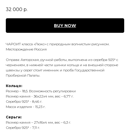
32 000
р.
BUY NOW
ЧАРОИТ класса «Люкс» с природным волнистым рисунком.
Месторождение Россия
Оправа: Авторская, ручной работы, выполнена из серебра 925* с
чернением, в нижней части шинки кольца и на внешней стороне
швензы у серег стоит именник и проба Государственной
Пробирной Палаты.
Кольцо:
Размер – 18,5. Возможность регулировки
Размер камня - 36х22х4 мм, вес – 6,77 г.
Серебро 925* - 8,46 г.
Масса изделия - 15,23 г.
Серьги:
Размер камня – 27х16х4 мм, вес – 6,3 г.
Серебро 925* - 7,11 г.