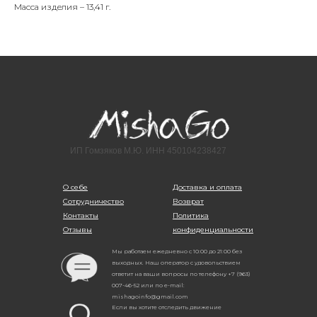
Масса изделия – 13,41 г.
ИП Гомзяков М.Ю. ИНН 450104238427
О себе
Доставка и оплата
Сотрудничество
Возврат
Контакты
Политика
Отзывы
конфиденциальности
Мы работаем ежедневно с 10:00 до 21:00 без
выходных. Наш оператор с удовольствием
ответит на ваши вопросы по телефону +7 (963)
007-46-52 или по e-mail:
mishagoinfo@gmail.com
Если вы хотите отследить движение