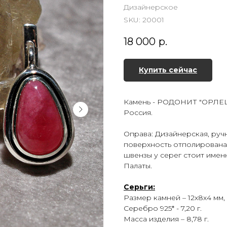
Дизайнерское
SKU:
20001
18 000
р.
Купить сейчас
Камень - РОДОНИТ "ОРЛЕЦ"
Россия.
Оправа: Дизайнерская, руч
поверхность отполирована 
швензы у серег стоит име
Палаты.
Серьги:
Размер камней – 12х8х4 мм, в
Серебро 925* - 7,20 г.
Масса изделия – 8,78 г.