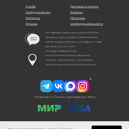
О себе
Доставка и оплата
Сотрудничество
Возврат
Контакты
Политика
Отзывы
конфиденциальности
Мы работаем ежедневно с 10:00 до 21:00 без
выходных. Наш оператор с удовольствием
ответит на ваши вопросы по телефону +7 (963)
007-46-52 или по e-mail:
mishagoinfo@gmail.com
Если вы хотите отследить движение
покупки к вашему дому, мы запросим
трекер у нашей транспортной компании.
*
*запрещён в России, принадлежит Meta
© 2020-2026 ВСЕ ПРАВА ЗАЩИЩЕНЫ.
Этот сайт использует файлы cookies. Продолжая