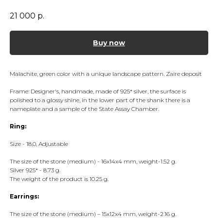
21 000
р.
Buy now
Malachite, green color with a unique landscape pattern. Zaire deposit
Frame: Designer's, handmade, made of 925* silver, the surface is
polished to a glossy shine, in the lower part of the shank there is a
nameplate and a sample of the State Assay Chamber.
Ring:
Size - 18,0, Adjustable
The size of the stone (medium) - 16x14x4 mm, weight-1.52 g.
Silver 925* - 8.73 g.
The weight of the product is 10.25 g.
Earrings:
The size of the stone (medium) – 15x12x4 mm, weight-2.16 g.