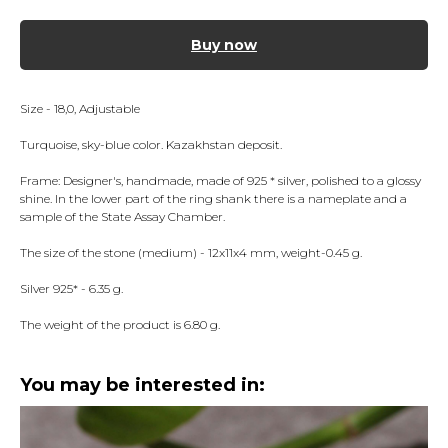
Buy now
Size - 18,0, Adjustable
Turquoise, sky-blue color. Kazakhstan deposit.
Frame: Designer's, handmade, made of 925 * silver, polished to a glossy
shine. In the lower part of the ring shank there is a nameplate and a
sample of the State Assay Chamber.
The size of the stone (medium) - 12x11x4 mm, weight-0.45 g.
Silver 925* - 6.35 g.
The weight of the product is 6.80 g.
You may be interested in: