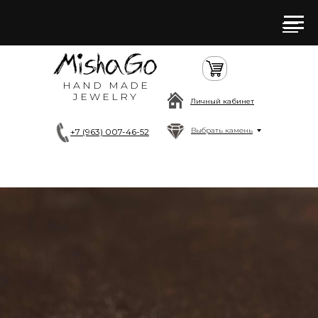
HAND MADE
JEWELRY
Личный кабинет
Выбрать камень
+7 (963) 007-46-52