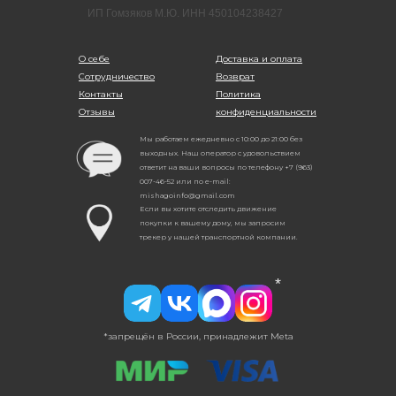
ИП Гомзяков М.Ю. ИНН 450104238427
О себе
Доставка и оплата
Сотрудничество
Возврат
Контакты
Политика
Отзывы
конфиденциальности
Мы работаем ежедневно с 10:00 до 21:00 без
выходных. Наш оператор с удовольствием
ответит на ваши вопросы по телефону +7 (963)
007-46-52 или по e-mail:
mishagoinfo@gmail.com
Если вы хотите отследить движение
покупки к вашему дому, мы запросим
трекер у нашей транспортной компании.
*
*запрещён в России, принадлежит Meta