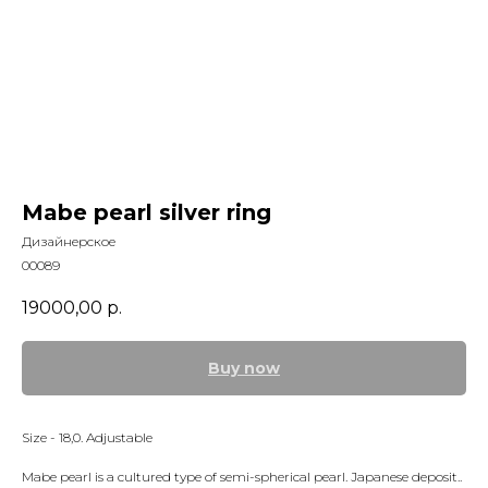
Mabe pearl silver ring
Дизайнерское
00089
19000,00
р.
Buy now
Size - 18,0. Adjustable
Mabe pearl is a cultured type of semi-spherical pearl. Japanese deposit..