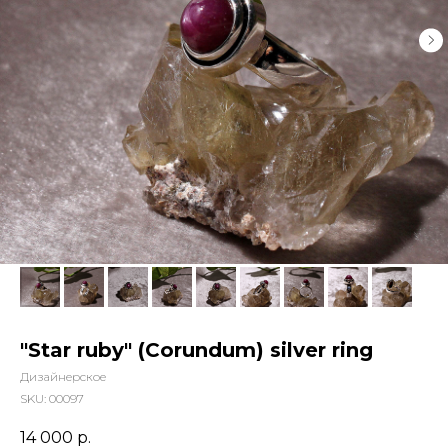
"Star ruby" (Corundum) silver ring
Дизайнерское
SKU:
00097
14 000
р.