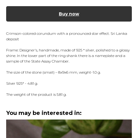
Buy now
Crimson-colored corundum with a pronounced star effect. Sri Lanka
deposit
Frame: Designer's, handmade, made of 925 * silver, polished to a glossy
shine. In the lower part of the ring shank there is a nameplate and a
sample of the State Assay Chamber.
The size of the stone (small) – 8x9x6 mm, weight-1.0 g.
Silver 925* - 4.81 g.
The weight of the product is 5.81 g.
You may be interested in: