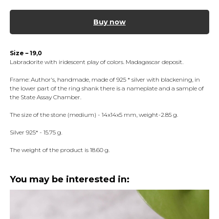
Buy now
Size – 19,0
Labradorite with iridescent play of colors. Madagascar deposit.
Frame: Author's, handmade, made of 925 * silver with blackening, in
the lower part of the ring shank there is a nameplate and a sample of
the State Assay Chamber.
The size of the stone (medium) - 14x14x5 mm, weight-2.85 g.
Silver 925* - 15.75 g.
The weight of the product is 18.60 g.
You may be interested in: