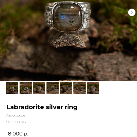
Labradorite silver ring
Авторское
SKU:
00028
18 000
р.