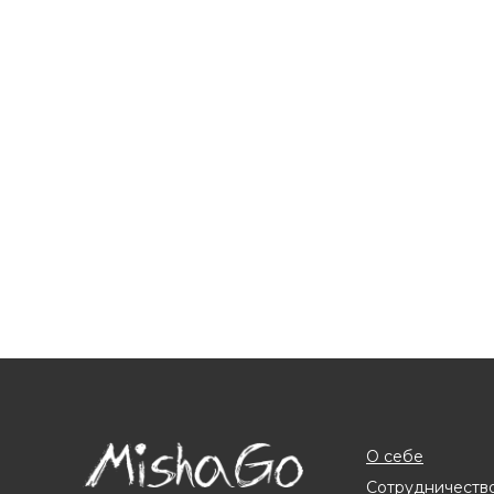
Labradorite silver ring
P
Labradorite is dark in color with
Petersit
golden iridescence. Madagascar
silky i
26 000
р.
deposit.
Size – 18,5
Adjustable
SKU - 00027
О себе
Сотрудничеств