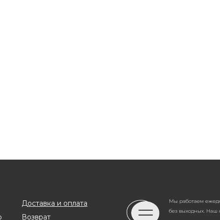
etersite silver ring
Lazurite silver rin
e, dark blue color with silvery-
Lazurite, blue color with "
ridescences. Namibian deposit.
inclusions of pyrite. Afgha
17 000
р.
16 000
р.
deposit.
Size – 18,5
SKU - 00096
Size – 18,8
SKU - 00070
Мы работаем ежедне
Доставка и оплата
без выходных. Наш 
о
Возврат