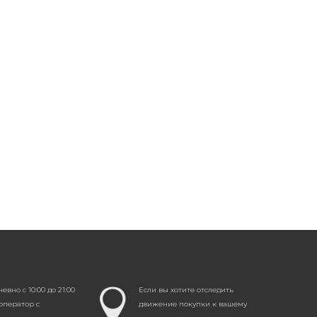
g
golden"
nistan
вно с 10:00 до 21:00
Если вы хотите отследить
оператор с
движение покупки к вашему