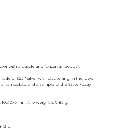
olor with a purple tint. Tanzanian deposit.
de of 925 * silver with blackening, in the lower
is a nameplate and a sample of the State Assay
is 10x10x6 mm, the weight is 0.83 g.
.13 g.