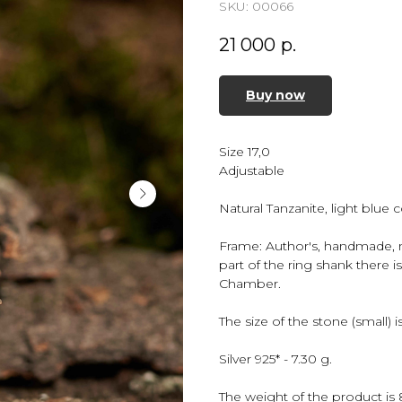
SKU:
00066
21 000
р.
Buy now
Size 17,0
Adjustable
Natural Tanzanite, light blue c
Frame: Author's, handmade, ma
part of the ring shank there 
Chamber.
The size of the stone (small) 
Silver 925* - 7.30 g.
The weight of the product is 8