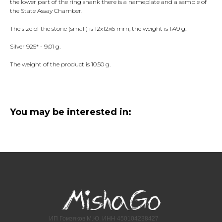
the lower part of the ring shank there is a nameplate and a sample of
the State Assay Chamber.
The size of the stone (small) is 12x12x6 mm, the weight is 1.49 g.
Silver 925* - 9.01 g.
The weight of the product is 10.50 g.
You may be interested in:
ИП Гомзяков М.Ю. ИНН 450104238427