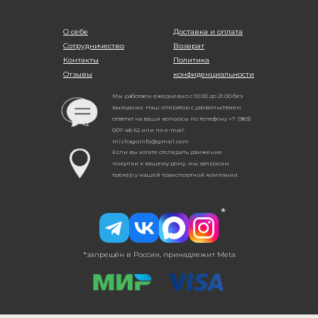
О себе
Доставка и оплата
Сотрудничество
Возврат
Контакты
Политика
Отзывы
конфиденциальности
Мы работаем ежедневно с 10:00 до 21:00 без
выходных. Наш оператор с удовольствием
ответит на ваши вопросы по телефону +7 (963)
007-46-52 или по e-mail:
mishagoinfo@gmail.com
Если вы хотите отследить движение
покупки к вашему дому, мы запросим
трекер у нашей транспортной компании.
*
*запрещён в России, принадлежит Meta