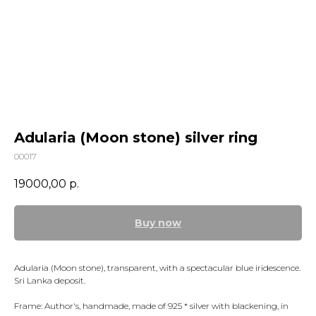
Adularia (Moon stone) silver ring
00017
19000,00
р.
Buy now
Adularia (Moon stone), transparent, with a spectacular blue iridescence.
Sri Lanka deposit.
Frame: Author's, handmade, made of 925 * silver with blackening, in