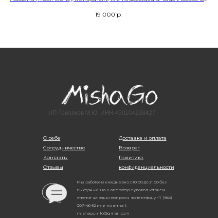
Sri Lanka deposit.
19 000
р.
Size - 18,5
SKU - 00017
ИП Гомзяков М.Ю. ИНН 450104238427
О себе
Доставка и оплата
Сотрудничество
Возврат
Контакты
Политика
Отзывы
конфиденциальности
Мы работаем ежедневно с 10:00 до 21:00 без
выходных. Наш оператор с удовольствием
ответит на ваши вопросы по телефону +7 (963)
007-46-52 или по e-mail:
mishagoinfo@gmail.com