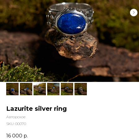
Lazurite silver ring
Авторское
SKU:
00070
16 000
р.