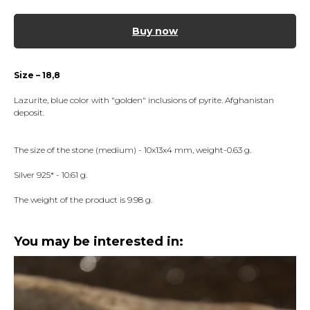
Buy now
Size – 18,8
Lazurite, blue color with "golden" inclusions of pyrite. Afghanistan
deposit.
The size of the stone (medium) - 10x13x4 mm, weight-0.63 g.
Silver 925* - 10.61 g.
The weight of the product is 9.98 g.
You may be interested in: