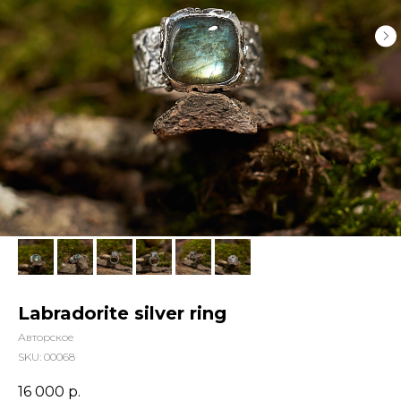
Labradorite silver ring
Авторское
SKU:
00068
16 000
р.