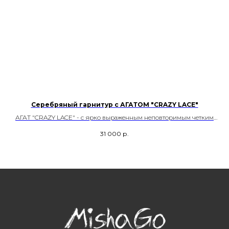
Серебряный гарнитур с АГАТОМ "CRAZY LACE"
ом.
АГАТ "CRAZY LACE" - с ярко выраженным неповторимым четким
кружевным "узором". Месторождение Мексика
31 000
р.
Размер кольца - 18,5
Возможность регулировки
Артикул - 40061