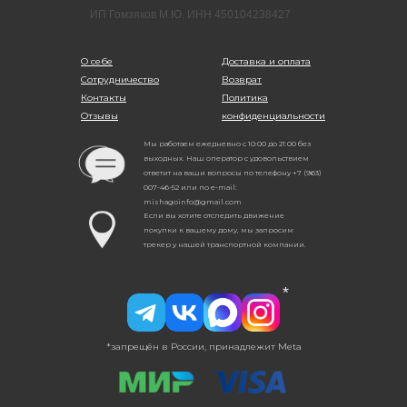
ИП Гомзяков М.Ю. ИНН 450104238427
О себе
Доставка и оплата
Сотрудничество
Возврат
Контакты
Политика
Отзывы
конфиденциальности
Мы работаем ежедневно с 10:00 до 21:00 без
выходных. Наш оператор с удовольствием
ответит на ваши вопросы по телефону +7 (963)
007-46-52 или по e-mail:
mishagoinfo@gmail.com
Если вы хотите отследить движение
покупки к вашему дому, мы запросим
трекер у нашей транспортной компании.
*
*запрещён в России, принадлежит Meta