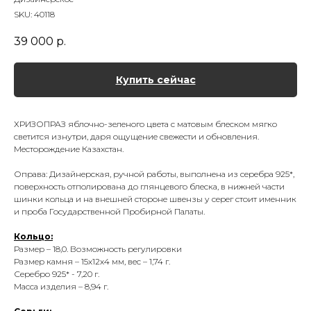
SKU:
40118
39 000
р.
Купить сейчас
ХРИЗОПРАЗ яблочно-зеленого цвета с матовым блеском мягко
светится изнутри, даря ощущение свежести и обновления.
Месторождение Казахстан.
Оправа: Дизайнерская, ручной работы, выполнена из серебра 925*,
поверхность отполирована до глянцевого блеска, в нижней части
шинки кольца и на внешней стороне швензы у серег стоит именник
и проба Государственной Пробирной Палаты.
Кольцо:
Размер – 18,0. Возможность регулировки
Размер камня – 15х12х4 мм, вес – 1,74 г.
Серебро 925* - 7,20 г.
Масса изделия – 8,94 г.