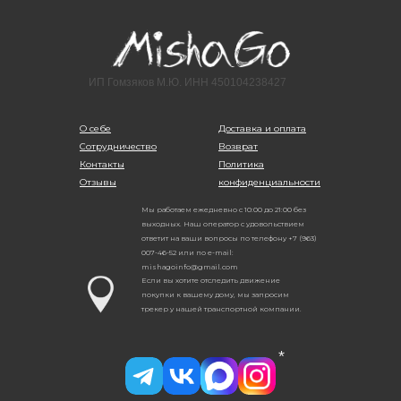
ИП Гомзяков М.Ю. ИНН 450104238427
О себе
Доставка и оплата
Сотрудничество
Возврат
Контакты
Политика
Отзывы
конфиденциальности
Мы работаем ежедневно с 10:00 до 21:00 без
выходных. Наш оператор с удовольствием
ответит на ваши вопросы по телефону +7 (963)
007-46-52 или по e-mail:
mishagoinfo@gmail.com
Если вы хотите отследить движение
покупки к вашему дому, мы запросим
трекер у нашей транспортной компании.
*