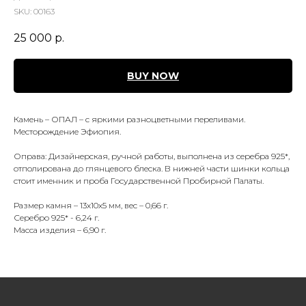
SKU:
00163
25 000
р.
BUY NOW
Камень – ОПАЛ – с яркими разноцветными переливами.
Месторождение Эфиопия.
Оправа: Дизайнерская, ручной работы, выполнена из серебра 925*,
отполирована до глянцевого блеска. В нижней части шинки кольца
стоит именник и проба Государственной Пробирной Палаты.
Размер камня – 13х10х5 мм, вес – 0,66 г.
Серебро 925* - 6,24 г.
Масса изделия – 6,90 г.