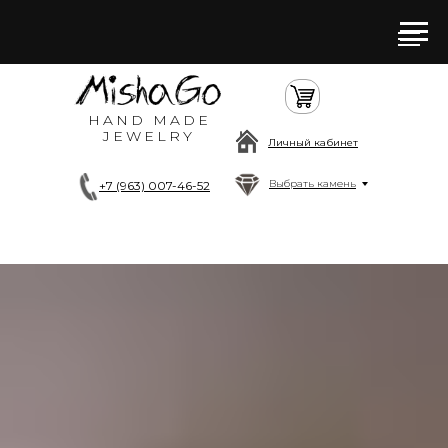
HAND MADE
JEWELRY
Личный кабинет
Выбрать камень
+7 (963) 007-46-52