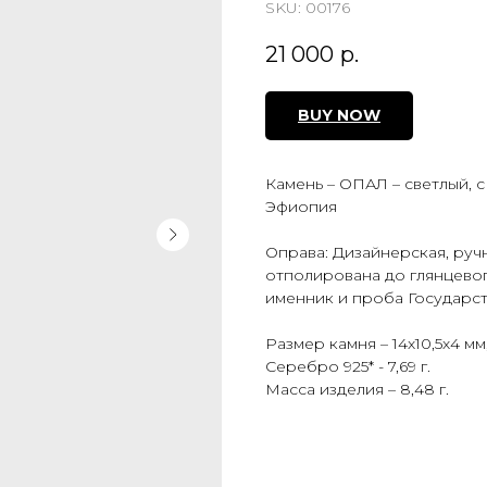
SKU:
00176
21 000
р.
BUY NOW
Камень – ОПАЛ – светлый,
Эфиопия
Оправа: Дизайнерская, руч
отполирована до глянцевог
именник и проба Государс
Размер камня – 14х10,5х4 мм, 
Серебро 925* - 7,69 г.
Масса изделия – 8,48 г.