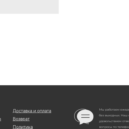
Мы работаем ежедне
Доставка и оплата
без выходных. Наш 
о
Возврат
удовольствием отв
Политика
вопросы по телефону