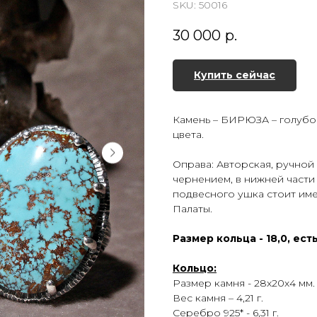
SKU:
50016
30 000
р.
Купить сейчас
Камень – БИРЮЗА – голубо
цвета.
Оправа: Авторская, ручной 
чернением, в нижней части
подвесного ушка стоит им
Палаты.
Размер кольца - 18,0, ес
Кольцо:
Размер камня - 28х20х4 мм.
Вес камня – 4,21 г.
Серебро 925* - 6,31 г.