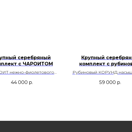
упный серебряный
Крупный серебря
мплект с ЧАРОИТОМ
комплект с рубино
КОРУНДОМ
ОИТ нежно-фиолетового
Рубиновый КОРУНД насыщ
с перьевым узором, который
вишнево-рубинового цв
44 000
р.
59 000
р.
т невероятно красивый
благородным пурпур
шелковый перелив.
подтоном. Месторождени
есторождение Россия
Ланка
Размер кольца - 19,0
Размер кольца - 19,
зможность регулировки
Возможность регулиро
Артикул - 50032
Артикул - 50031