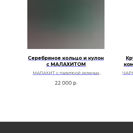
Серебряное кольцо и кулон
Кр
с МАЛАХИТОМ
ко
МАЛАХИТ с палитрой зеленых
ЧАР
оттенков и контрастным рисунком
цвета 
22 000
р.
- настоящее произведение
дае
искусства, он создан искусным
художником, вдохновленным
М
самой природой.
Месторождение Заир
Во
Размер кольца - 19,0
Возможность регулировки