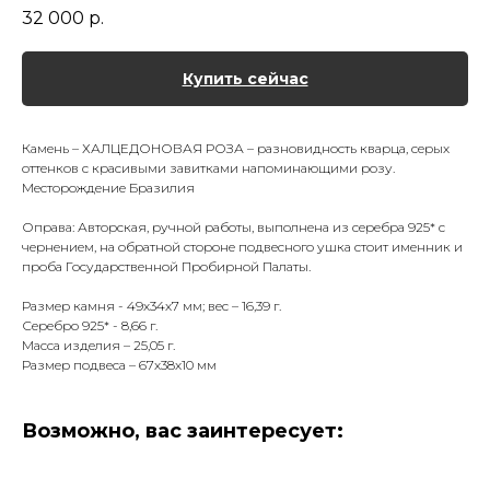
32 000
р.
Купить сейчас
Камень – ХАЛЦЕДОНОВАЯ РОЗА – разновидность кварца, серых
оттенков с красивыми завитками напоминающими розу.
Месторождение Бразилия
Оправа: Авторская, ручной работы, выполнена из серебра 925* с
чернением, на обратной стороне подвесного ушка стоит именник и
проба Государственной Пробирной Палаты.
Размер камня - 49х34х7 мм; вес – 16,39 г.
Серебро 925* - 8,66 г.
Масса изделия – 25,05 г.
Размер подвеса – 67х38х10 мм
Возможно, вас заинтересует: