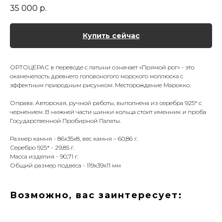
35 000
р.
Купить сейчас
ОРТОЦЕРАС в переводе с латыни означает «Прямой рог» - это
окаменелость древнего головоногого морского моллюска с
эффектным природным рисунком. Месторождение Марокко.
Оправа: Авторская, ручной работы, выполнена из серебра 925* с
чернением. В нижней части шинки кольца стоит именник и проба
Государственной Пробирной Палаты.
Размер камня - 86х35х8, вес камня – 60,86 г.
Серебро 925* - 29,85 г.
Масса изделия - 90,71 г.
Общий размер подвеса - 119х39х11 мм
Возможно, вас заинтересует: