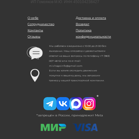
ИП Гомзяков М.Ю. ИНН 450104238427
О себе
Доставка и оплата
Сотрудничество
Возврат
Контакты
Политика
Отзывы
конфиденциальности
Мы работаем ежедневно с 10:00 до 21:00 без
выходных. Наш оператор с удовольствием
ответит на ваши вопросы по телефону +7 (963)
007-46-52 или по e-mail:
mishagoinfo@gmail.com
Если вы хотите отследить движение
покупки к вашему дому, мы запросим
трекер у нашей транспортной компании.
*
*запрещён в России, принадлежит Meta