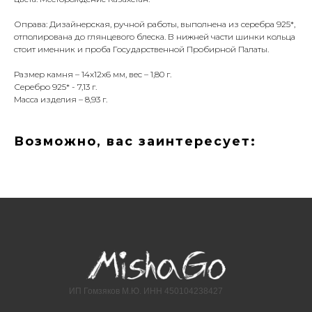
Оправа: Дизайнерская, ручной работы, выполнена из серебра 925*,
отполирована до глянцевого блеска. В нижней части шинки кольца
стоит именник и проба Государственной Пробирной Палаты.
Размер камня – 14х12х6 мм, вес – 1,80 г.
Серебро 925* - 7,13 г.
Масса изделия – 8,93 г.
Возможно, вас заинтересует:
ИП Гомзяков М.Ю. ИНН 450104238427