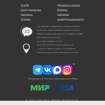
О себе
Доставка и оплата
Сотрудничество
Возврат
Контакты
Политика
Отзывы
конфиденциальности
Мы работаем ежедневно с 10:00 до 21:00 без
выходных. Наш оператор с удовольствием
ответит на ваши вопросы по телефону +7 (963)
007-46-52 или по e-mail:
mishagoinfo@gmail.com
Если вы хотите отследить движение
покупки к вашему дому, мы запросим
трекер у нашей транспортной компании.
*
*запрещён в России, принадлежит Meta
© 2020-2026 ВСЕ ПРАВА ЗАЩИЩЕНЫ.