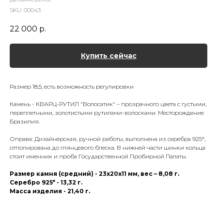
SKU:
00043
22 000
р.
Купить сейчас
Размер 18,5, есть возможность регулировки
Камень - КВАРЦ-РУТИЛ "Волосатик" – прозрачного цвета с густыми,
переплетными, золотистыми рутилами-волосками. Месторождение
Бразилия.
Оправа: Дизайнерская, ручной работы, выполнена из серебра 925*,
отполирована до глянцевого блеска. В нижней части шинки кольца
стоит именник и проба Государственной Пробирной Палаты.
Размер камня (средний) - 23х20х11 мм, вес – 8,08 г.
Серебро 925* - 13,32 г.
Масса изделия - 21,40 г.