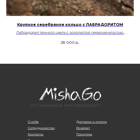
Крупное серебряное кольцо с ЛАБРАДОРИТОМ
Лабрадорит темного цвета с золотистой переливчатостью.
ии.
Месторождение Мадагаскар
28 000
р.
Размер– 18,5
Возможность регулировки
Артикул- 00027
ИП Гомзяков М.Ю. ИНН 450104238427
О себе
Доставка и оплата
Сотрудничество
Возврат
Контакты
Политика