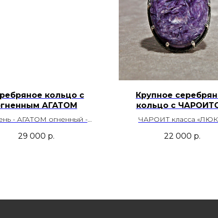
ребряное кольцо с
Крупное серебрян
огненным АГАТОМ
кольцо с ЧАРОИТ
ень - АГАТОМ огненный -
ЧАРОИТ класса «ЛЮК
но-коричневого цвета с
фиолетового цвета 
29 000
р.
22 000
р.
легантным рисунком и
шелковистыми перелива
стическим переливом всех
неповторимым природ
в радуги. Месторождение
узором. Месторождение 
Мексика
Размер - 19,0
Размер- 17,5
Возможность регулиро
Артикул- 00035
Артикул - 00211