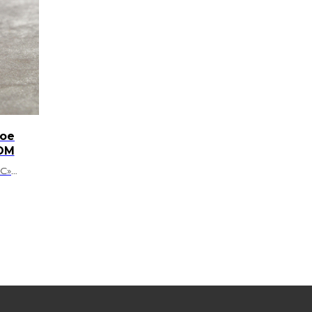
ое
ОМ
С»
с
ми и
ным
Россия
вки