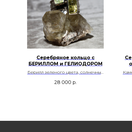
Серебряное кольцо с
Се
БЕРИЛЛОМ и ГЕЛИОДОРОМ
Берилл зеленого цвета, солнечный
Кам
гелиодор. Месторождение Россия
тем
28 000
р.
э
Размер кольца - 20,0
фанта
Артикул - 00222
цвето