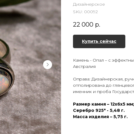
Дизайнерское
SKU:
00092
22 000
р.
Купить сейчас
Камень - Опал – с эффект
Австралия
Оправа: Дизайнерская, руч
отполирована до глянцевог
именник и проба Государс
Размер камня – 12х6х5 мм; 
Серебро 925* - 5,48 г.
Масса изделия – 5,75 г.