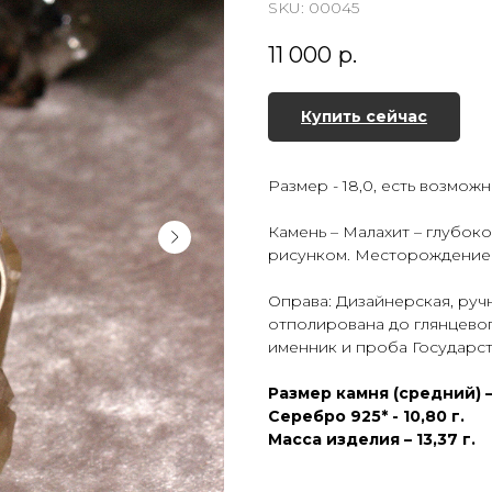
SKU:
00045
11 000
р.
Купить сейчас
Размер - 18,0, есть возмож
Камень – Малахит – глубок
рисунком. Месторождение 
Оправа: Дизайнерская, руч
отполирована до глянцевог
именник и проба Государс
Размер камня (средний) – 
Серебро 925* - 10,80 г.
Масса изделия – 13,37 г.