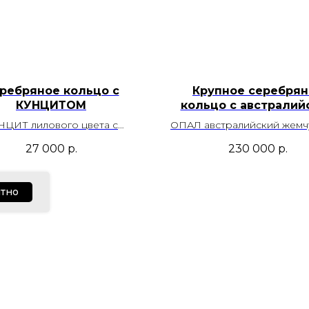
ребряное кольцо с
Крупное серебрян
КУНЦИТОМ
кольцо с австралий
ОПАЛОМ
НЦИТ лилового цвета с
ОПАЛ австралийский жем
птическим эффектом.
цвета с яркими радуж
27 000
р.
230 000
р.
есторождение Россия
всполохами. Месторож
Австралия
Размер – 19,0
тно
зможность регулировки
Размер - 18,5
Артикул- 00212
Возможность регулиро
Артикул - 00226
Мы работаем ежедне
Доставка и оплата