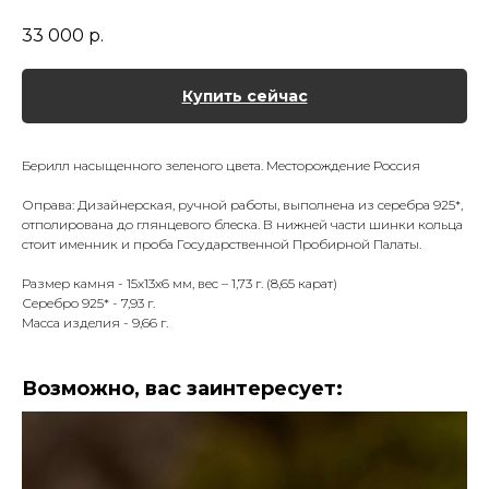
33 000
р.
Купить сейчас
Берилл насыщенного зеленого цвета. Месторождение Россия
Оправа: Дизайнерская, ручной работы, выполнена из серебра 925*,
отполирована до глянцевого блеска. В нижней части шинки кольца
стоит именник и проба Государственной Пробирной Палаты.
Размер камня - 15х13х6 мм, вес – 1,73 г. (8,65 карат)
Серебро 925* - 7,93 г.
Масса изделия - 9,66 г.
Возможно, вас заинтересует: