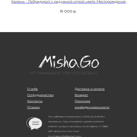
.
Камень - Лабрадорит с радужной игрой цвета. Месторождение
Мадагаскар.
19 000
р.
Размер– 19,0
Артикул- 00028
ИП Гомзяков М.Ю. ИНН 450104238427
О себе
Доставка и оплата
Сотрудничество
Возврат
Контакты
Политика
Отзывы
конфиденциальности
Мы работаем ежедневно с 10:00 до 21:00 без
выходных. Наш оператор с удовольствием
ответит на ваши вопросы по телефону +7 (963)
007-46-52 или по e-mail:
mishagoinfo@gmail.com