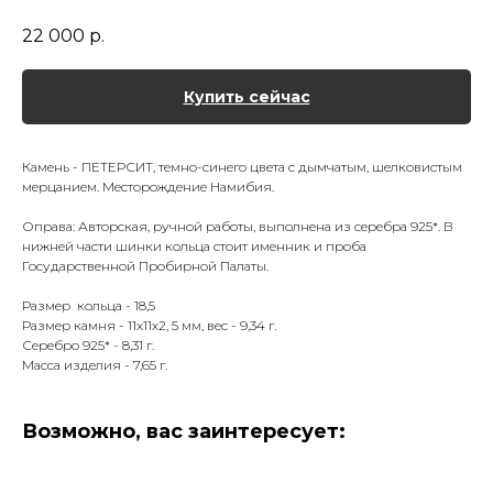
22 000
р.
Купить сейчас
Камень - ПЕТЕРСИТ, темно-синего цвета с дымчатым, шелковистым
мерцанием. Месторождение Намибия.
Оправа: Авторская, ручной работы, выполнена из серебра 925*. В
нижней части шинки кольца стоит именник и проба
Государственной Пробирной Палаты.
Размер кольца - 18,5
Размер камня - 11х11х2, 5 мм, вес - 9,34 г.
Серебро 925* - 8,31 г.
Масса изделия - 7,65 г.
Возможно, вас заинтересует: