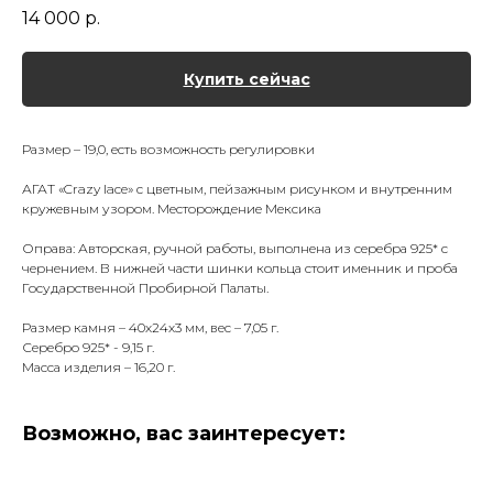
14 000
р.
Купить сейчас
Размер – 19,0, есть возможность регулировки
АГАТ «Crazy lace» с цветным, пейзажным рисунком и внутренним
кружевным узором. Месторождение Мексика
Оправа: Авторская, ручной работы, выполнена из серебра 925* с
чернением. В нижней части шинки кольца стоит именник и проба
Государственной Пробирной Палаты.
Размер камня – 40х24х3 мм, вес – 7,05 г.
Серебро 925* - 9,15 г.
Масса изделия – 16,20 г.
Возможно, вас заинтересует: