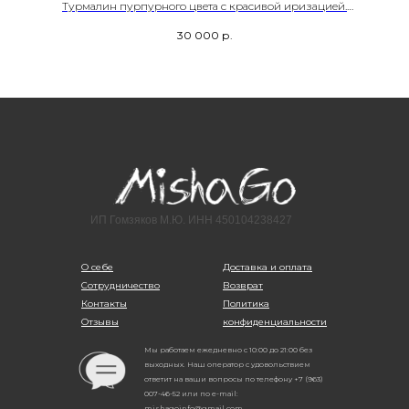
Турмалин пурпурного цвета с красивой иризацией.
о
Месторождение Россия
30 000
р.
Размер– 18,0
Возможность регулировки
Артикул- 00220
ИП Гомзяков М.Ю. ИНН 450104238427
О себе
Доставка и оплата
Сотрудничество
Возврат
Контакты
Политика
Отзывы
конфиденциальности
Мы работаем ежедневно с 10:00 до 21:00 без
выходных. Наш оператор с удовольствием
ответит на ваши вопросы по телефону +7 (963)
007-46-52 или по e-mail:
mishagoinfo@gmail.com