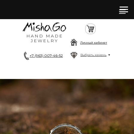
HAND MADE
JEWELRY
Личный кабинет
Выбрать камень
+7 (963) 007-46-52