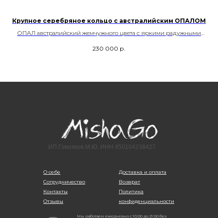
Крупное серебряное кольцо с австралийским ОПАЛОМ
лос
ОПАЛ австралийский жемчужного цвета с яркими радужными
всполохами. Месторождение Австралия
230 000
р.
Размер - 18,5
Возможность регулировки
Артикул - 00226
ИП Гомзяков М.Ю. ИНН 450104238427
О себе
Доставка и оплата
Сотрудничество
Возврат
Контакты
Политика
Отзывы
конфиденциальности
Мы работаем ежедневно с 10:00 до 21:00 без