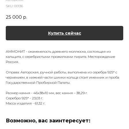
SKU:
00136
25 000
р.
Купить сейчас
АММОНИТ - окаменелость древнего моллюска, состоящая из
кальцита, с серебристыми прожилками пирита. Месторождение
Россия.
Оправа: Авторская, ручной работы, выполнена из серебра 925* с
чернением, в нижней части шинки кольца стоит именник и проба
Государственной Пробирной Палаты.
Размер камня - 46х38х10 мм, вес камня – 38,29 г.
Серебро 925* - 23,03 г.
Масса изделия - 61,32 г.
Возможно, вас заинтересует: