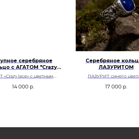
рупное серебряное
Серебряное кольц
ьцо с АГАТОМ "Crazy
ЛАЗУРИТОМ
lace"
Т «Crazy lace» с цветным,
ЛАЗУРИТ синего цвет
ейзажным рисунком и
золотистыми включениями 
14 000
р.
17 000
р.
енним кружевным узором.
Месторождение Афгани
сторождение Мексика
Размер- 19,0
Размер – 19,0
Артикул- 00030
зможность регулировки
Артикул – 00202