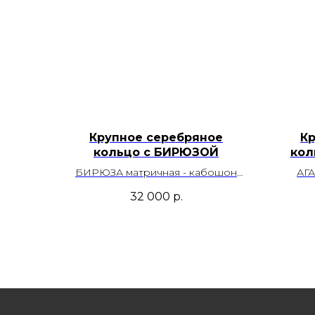
Крупное серебряное
К
кольцо с БИРЮЗОЙ
кол
БИРЮЗА матричная - кабошон
АГА
изготовлен из цельного самородка
п
32 000
р.
с уникальным паутинообразным
внутр
узором на фоне голубого цвета.
Ме
Месторождение Казахстан
Размер - 19,0
Во
Возможность регулировки
Артикул – 00224