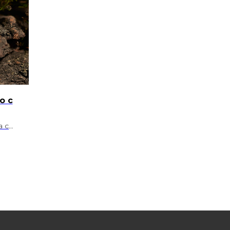
о с
а с
пирита.
стан