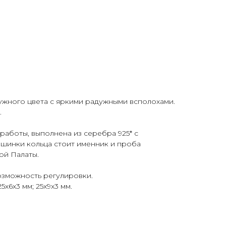
жного цвета с яркими радужными всполохами.
.
работы, выполнена из серебра 925* с
 шинки кольца стоит именник и проба
ой Палаты.
 возможность регулировки.
5х6х3 мм; 25х9х3 мм.