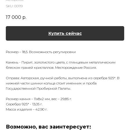
SKU:
00119
17 000
р.
Купить сейчас
Размер – 18,5. Возможность регулировки
Камень - Пирит, золотистого цвета, с глянцевым металлическим
блеском граней кристаллов. Месторождение Россия.
Оправа: Авторская, ручной работы, выполнена из серебра 925*. В
нижней части шинки кольца стоит именник и проба
Государственной Пробирной Палаты.
Размер камня – 11х8х2 мм, вес – 29,85 г.
Серебро 925* - 13,05 г.
Масса изделия – 42,90 г.
Возможно, вас заинтересует: