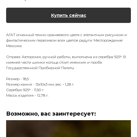
Купить сейчас
АГАТ огненный темно-оранжевого цвета с элегантным рисунком и
фантастическим переливом всех цветов радуги. Месторождение
Мексика
Оправа: Авторская, ручной работы, выполнена из серебра 925*. В
нижней части шинки кольца стоит именник и проба
Государственной Пробирной Палаты.
Размер - 18,5
Размер камня - 13х10х3 мм, вес – 1,28 г.
Серебро 925* - 11,50 г.
Масса изделия - 12,78 г.
Возможно, вас заинтересует: