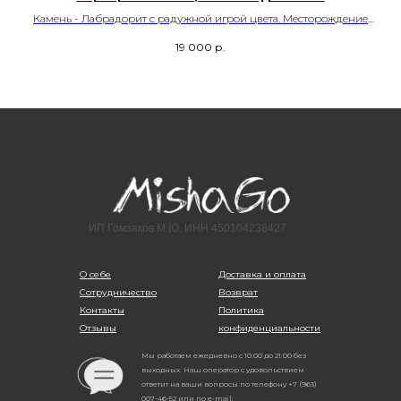
то-
Камень - Лабрадорит с радужной игрой цвета. Месторождение
Мадагаскар.
19 000
р.
Размер– 19,0
Артикул- 00028
ИП Гомзяков М.Ю. ИНН 450104238427
О себе
Доставка и оплата
Сотрудничество
Возврат
Контакты
Политика
Отзывы
конфиденциальности
Мы работаем ежедневно с 10:00 до 21:00 без
выходных. Наш оператор с удовольствием
ответит на ваши вопросы по телефону +7 (963)
007-46-52 или по e-mail: