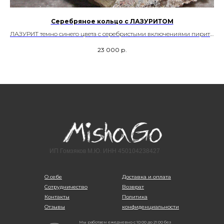
Серебряное кольцо с ЛАЗУРИТОМ
ЛАЗУРИТ темно синего цвета с серебристыми включениями пирита.
ние
Месторождение Афганистан
23 000
р.
Размер – 18,5
Возможность регулировки
Артикул - 00210
ИП Гомзяков М.Ю. ИНН 450104238427
О себе
Доставка и оплата
Сотрудничество
Возврат
Контакты
Политика
Отзывы
конфиденциальности
Мы работаем ежедневно с 10:00 до 21:00 без