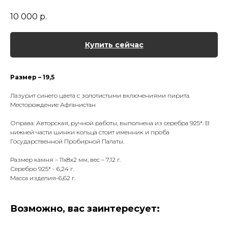
10 000
р.
Купить сейчас
Размер – 19,5
Лазурит синего цвета с золотистыми включениями пирита.
Месторождение Афганистан
Оправа: Авторская, ручной работы, выполнена из серебра 925*. В
нижней части шинки кольца стоит именник и проба
Государственной Пробирной Палаты.
Размер камня – 11х8х2 мм, вес – 7,12 г.
Серебро 925* - 6,24 г.
Масса изделия-6,62 г.
Возможно, вас заинтересует: