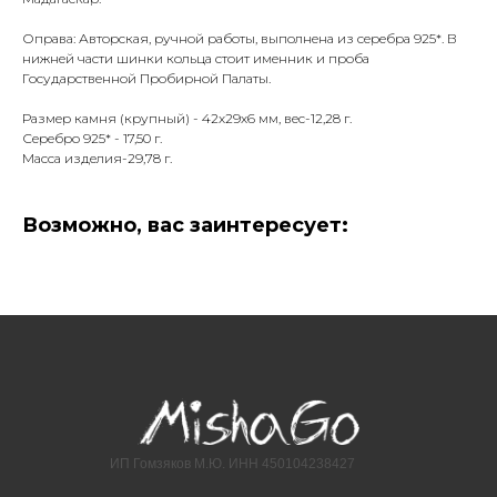
Оправа: Авторская, ручной работы, выполнена из серебра 925*. В
нижней части шинки кольца стоит именник и проба
Государственной Пробирной Палаты.
Размер камня (крупный) - 42х29х6 мм, вес-12,28 г.
Серебро 925* - 17,50 г.
Масса изделия-29,78 г.
Возможно, вас заинтересует:
ИП Гомзяков М.Ю. ИНН 450104238427