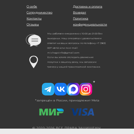
О себе
Доставка и оплата
Сотрудничество
Возврат
Контакты
Политика
Отзывы
конфиденциальности
Мы работаем ежедневно с 10:00 до 21:00 без
выходных. Наш оператор с удовольствием
ответит на ваши вопросы по телефону +7 (963)
007-46-52 или по e-mail:
mishagoinfo@gmail.com
Если вы хотите отследить движение
покупки к вашему дому, мы запросим
трекер у нашей транспортной компании.
*
*запрещён в России, принадлежит Meta
© 2020-2026 ВСЕ ПРАВА ЗАЩИЩЕНЫ.