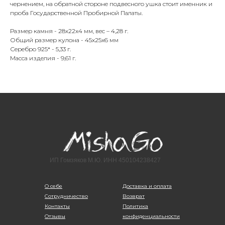
чернением, на обратной стороне подвесного ушка стоит именник и
проба Государственной Пробирной Палаты.
Размер камня - 28х22х4 мм, вес – 4,28 г.
Общий размер кулона - 45х25х6 мм
Серебро 925* - 5,33 г.
Масса изделия - 9,61 г.
ИП Гомзяков М.Ю. ИНН 450104238427
О себе
Доставка и оплата
Сотрудничество
Возврат
Контакты
Политика
Отзывы
конфиденциальности