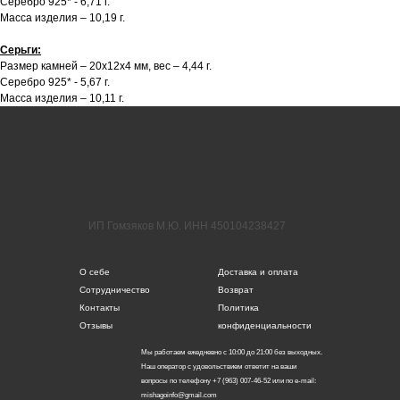
Серебро 925* - 6,71 г.
Масса изделия – 10,19 г.
Серьги:
Размер камней – 20х12х4 мм, вес – 4,44 г.
Серебро 925* - 5,67 г.
Масса изделия – 10,11 г.
ИП Гомзяков М.Ю. ИНН 450104238427
О себе
Доставка и оплата
Сотрудничество
Возврат
Контакты
Политика
Отзывы
конфиденциальности
Мы работаем ежедневно с 10:00 до 21:00 без выходных.
Наш оператор с удовольствием ответит на ваши
вопросы по телефону +7 (963) 007-46-52 или по e-mail:
mishagoinfo@gmail.com