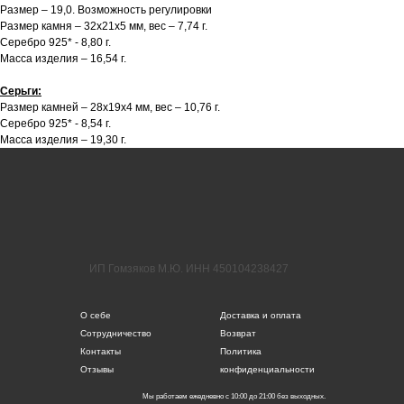
Размер – 19,0. Возможность регулировки
Размер камня – 32х21х5 мм, вес – 7,74 г.
Серебро 925* - 8,80 г.
Масса изделия – 16,54 г.
Серьги:
Размер камней – 28х19х4 мм, вес – 10,76 г.
Серебро 925* - 8,54 г.
Масса изделия – 19,30 г.
ИП Гомзяков М.Ю. ИНН 450104238427
О себе
Доставка и оплата
Сотрудничество
Возврат
Контакты
Политика
Отзывы
конфиденциальности
Мы работаем ежедневно с 10:00 до 21:00 без выходных.