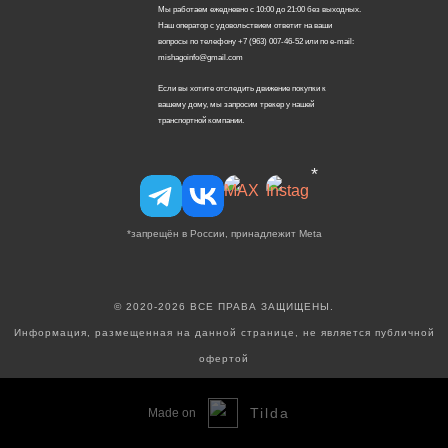
Мы работаем ежедневно с 10:00 до 21:00 без выходных.
Наш оператор с удовольствием ответит на ваши
вопросы по телефону +7 (963) 007-46-52 или по e-mail:
mishagoinfo@gmail.com
Если вы хотите отследить движение покупки к
вашему дому, мы запросим трекер у нашей
транспортной компании.
*
*запрещён в России, принадлежит Meta
© 2020-2026 ВСЕ ПРАВА ЗАЩИЩЕНЫ.
Информация, размещенная на данной странице, не является публичной
офертой
Tilda
Made on