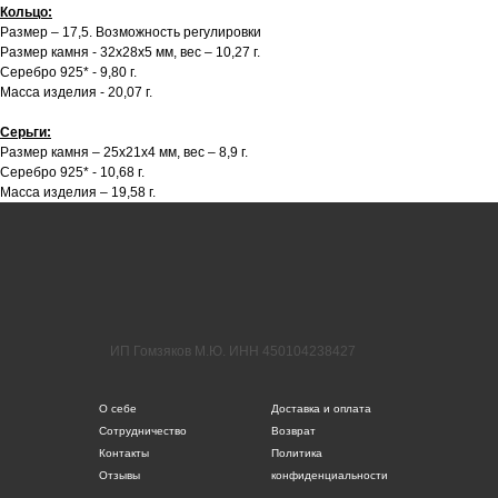
Кольцо:
Размер – 17,5. Возможность регулировки
Размер камня - 32х28х5 мм, вес – 10,27 г.
Серебро 925* - 9,80 г.
Масса изделия - 20,07 г.
Серьги:
Размер камня – 25х21х4 мм, вес – 8,9 г.
Серебро 925* - 10,68 г.
Масса изделия – 19,58 г.
ИП Гомзяков М.Ю. ИНН 450104238427
О себе
Доставка и оплата
Сотрудничество
Возврат
Контакты
Политика
Отзывы
конфиденциальности