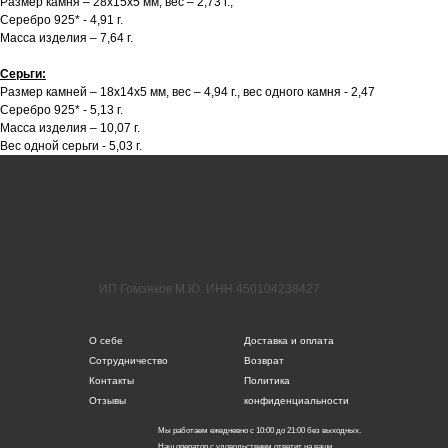
Размер камня – 28х15х5 мм, вес – 2,73 г.,
Серебро 925* - 4,91 г.
Масса изделия – 7,64 г.
Серьги:
Размер камней – 18х14х5 мм, вес – 4,94 г., вес одного камня - 2,47
Серебро 925* - 5,13 г.
Масса изделия – 10,07 г.
Вес одной серьги - 5,03 г.
ИП Гомзяков М.Ю. ИНН 450104238427
О себе
Доставка и оплата
Сотрудничество
Возврат
Контакты
Политика
Отзывы
конфиденциальности
Мы работаем ежедневно с 10:00 до 21:00 без выходных.
Наш оператор с удовольствием ответит на ваши