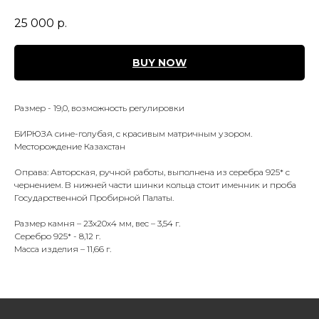
25 000
р.
BUY NOW
Размер - 19,0, возможность регулировки
БИРЮЗА сине-голубая, с красивым матричным узором.
Месторождение Казахстан
Оправа: Авторская, ручной работы, выполнена из серебра 925* с
чернением. В нижней части шинки кольца стоит именник и проба
Государственной Пробирной Палаты.
Размер камня – 23х20х4 мм, вес – 3,54 г.
Серебро 925* - 8,12 г.
Масса изделия – 11,66 г.