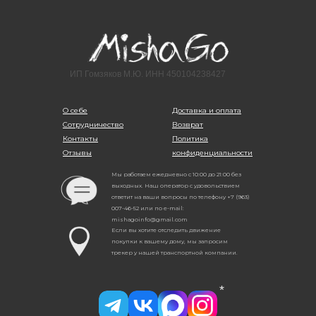
ИП Гомзяков М.Ю. ИНН 450104238427
О себе
Доставка и оплата
Сотрудничество
Возврат
Контакты
Политика
Отзывы
конфиденциальности
Мы работаем ежедневно с 10:00 до 21:00 без
выходных. Наш оператор с удовольствием
ответит на ваши вопросы по телефону +7 (963)
007-46-52 или по e-mail:
mishagoinfo@gmail.com
Если вы хотите отследить движение
покупки к вашему дому, мы запросим
трекер у нашей транспортной компании.
*