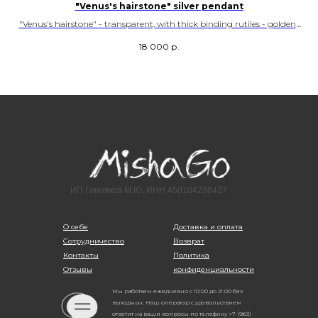
"Venus's hairstone" silver pendant
.
"Venus's hairstone" - transparent, with thick binding rutiles - golden-
colored hairs and iridescent highlights. Brazilian deposit.
18 000
р.
SKU - 10020
ИП Гомзяков М.Ю. ИНН 450104238427
О себе
Доставка и оплата
Сотрудничество
Возврат
Контакты
Политика
Отзывы
конфиденциальности
Мы работаем ежедневно с 10:00 до 21:00 без
выходных. Наш оператор с удовольствием
ответит на ваши вопросы по телефону +7 (963)