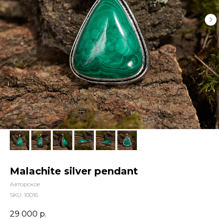
Malachite silver pendant
Авторское
SKU:
10016
29 000
р.