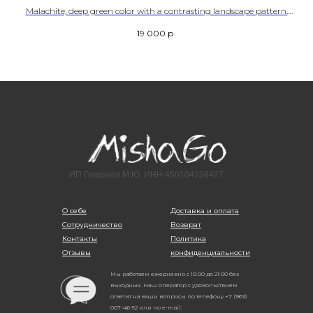
.
Malachite, deep green color with a contrasting landscape pattern.
Congo deposit
19 000
р.
SKU - 10007
ИП Гомзяков М.Ю. ИНН 450104238427
О себе
Доставка и оплата
Сотрудничество
Возврат
Контакты
Политика
Отзывы
конфиденциальности
Мы работаем ежедневно с 10:00 до 21:00 без
выходных. Наш оператор с удовольствием
ответит на ваши вопросы по телефону +7 (963)
007-46-52 или по e-mail: