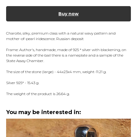
Buy now
Charoite, silky, premium class with a natural wavy pattern and
mother-of-pearl iridescence. Russian deposit
Frame: Author's, handmade, made of 925 * silver with blackening, on
the reverse side of the bail there is a nameplate and a sample of the
State Assay Chamber.
The size of the stone (large) - 44x23x4 mm, weight-11.21 g.
Silver 925* - 15.43 g.
The weight of the product is 26.64 g.
You may be interested in: