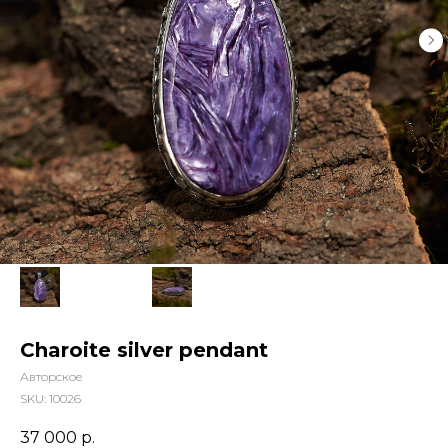
Charoite silver pendant
Авторское
SKU:
10026
37 000
р.