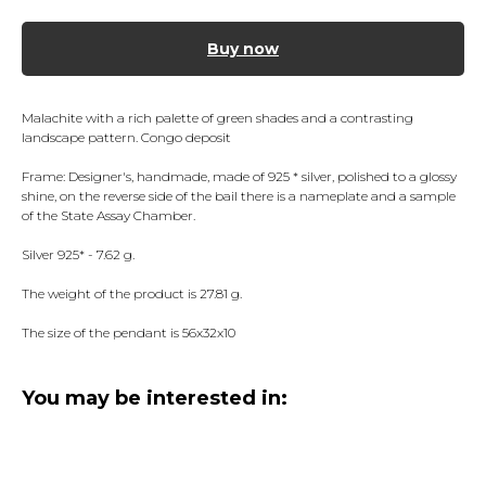
Buy now
Malachite with a rich palette of green shades and a contrasting
landscape pattern. Congo deposit
Frame: Designer's, handmade, made of 925 * silver, polished to a glossy
shine, on the reverse side of the bail there is a nameplate and a sample
of the State Assay Chamber.
Silver 925* - 7.62 g.
The weight of the product is 27.81 g.
The size of the pendant is 56x32x10
You may be interested in: